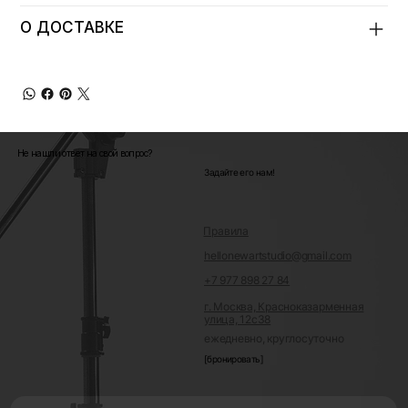
О ДОСТАВКЕ
Не нашли ответ на свой вопрос?
Задайте его нам!
Правила
hellonewartstudio@gmail.com
+7 977 898 27 84
г. Москва, Красноказарменная
улица, 12с38
ежедневно, круглосуточно
[бронировать]