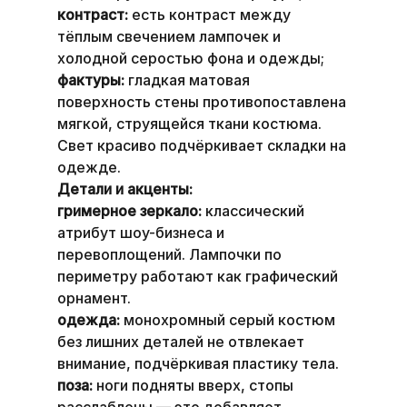
контраст:
 есть контраст между 
тёплым свечением лампочек и 
холодной серостью фона и одежды;
фактуры:
 гладкая матовая 
поверхность стены противопоставлена 
мягкой, струящейся ткани костюма. 
Свет красиво подчёркивает складки на 
одежде.
Детали и акценты:
гримерное зеркало:
 классический 
атрибут шоу-бизнеса и 
перевоплощений. Лампочки по 
периметру работают как графический 
орнамент.
одежда:
 монохромный серый костюм 
без лишних деталей не отвлекает 
внимание, подчёркивая пластику тела.
поза:
 ноги подняты вверх, стопы 
расслаблены — это добавляет 