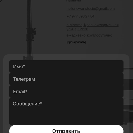
Правила
hellonewartstudio@gmail.com
+7 977 898 27 84
г. Москва, Красноказарменная
улица, 12с38
ежедневно, круглосуточно
[бронировать]
Отправить